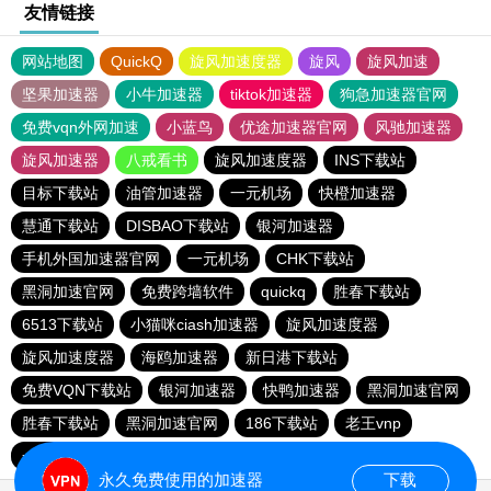
友情链接
网站地图
QuickQ
旋风加速度器
旋风
旋风加速
坚果加速器
小牛加速器
tiktok加速器
狗急加速器官网
免费vqn外网加速
小蓝鸟
优途加速器官网
风驰加速器
旋风加速器
八戒看书
旋风加速度器
INS下载站
目标下载站
油管加速器
一元机场
快橙加速器
慧通下载站
DISBAO下载站
银河加速器
手机外国加速器官网
一元机场
CHK下载站
黑洞加速官网
免费跨墙软件
quickq
胜春下载站
6513下载站
小猫咪ciash加速器
旋风加速度器
旋风加速度器
海鸥加速器
新日港下载站
免费VQN下载站
银河加速器
快鸭加速器
黑洞加速官网
胜春下载站
黑洞加速官网
186下载站
老王vnp
一元机场
CC加速器
目标下载站
老王vnp
永久免费使用的加速器
下载