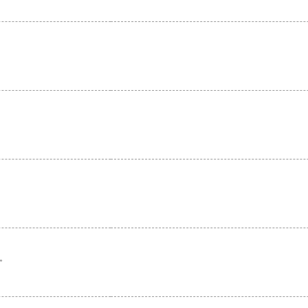
。
。
。