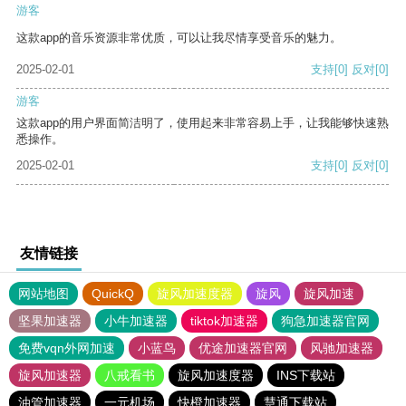
游客
这款app的音乐资源非常优质，可以让我尽情享受音乐的魅力。
2025-02-01
支持
[0]
反对
[0]
游客
这款app的用户界面简洁明了，使用起来非常容易上手，让我能够快速熟
悉操作。
2025-02-01
支持
[0]
反对
[0]
友情链接
网站地图
QuickQ
旋风加速度器
旋风
旋风加速
坚果加速器
小牛加速器
tiktok加速器
狗急加速器官网
免费vqn外网加速
小蓝鸟
优途加速器官网
风驰加速器
旋风加速器
八戒看书
旋风加速度器
INS下载站
油管加速器
一元机场
快橙加速器
慧通下载站