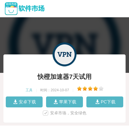
快橙加速器7天试用
工具
|
时间：2024-10-07
|
安卓下载
苹果下载
PC下载
安卓市场，安全绿色