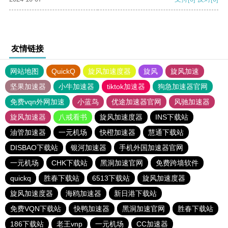
友情链接
网站地图
QuickQ
旋风加速度器
旋风
旋风加速
坚果加速器
小牛加速器
tiktok加速器
狗急加速器官网
免费vqn外网加速
小蓝鸟
优途加速器官网
风驰加速器
旋风加速器
八戒看书
旋风加速度器
INS下载站
油管加速器
一元机场
快橙加速器
慧通下载站
DISBAO下载站
银河加速器
手机外国加速器官网
一元机场
CHK下载站
黑洞加速官网
免费跨墙软件
quickq
胜春下载站
6513下载站
旋风加速度器
旋风加速度器
海鸥加速器
新日港下载站
免费VQN下载站
快鸭加速器
黑洞加速官网
胜春下载站
186下载站
老王vnp
一元机场
CC加速器