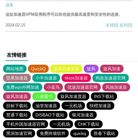
游客
这款加速器VPM应用程序可以给你提供最高速度和安全性的连接。
2024-02-15
支持
[0]
反对
[0]
友情链接
网站地图
QuickQ
旋风加速度器
旋风
旋风加速
坚果加速器
小牛加速器
tiktok加速器
狗急加速器官网
免费vqn外网加速
小蓝鸟
优途加速器官网
风驰加速器
旋风加速器
八戒看书
旋风加速度器
INS下载站
目标下载站
油管加速器
一元机场
快橙加速器
慧通下载站
DISBAO下载站
银河加速器
手机外国加速器官网
一元机场
CHK下载站
黑洞加速官网
免费跨墙软件
quickq
胜春下载站